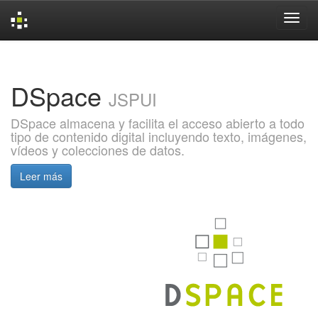
Skip
navigation
DSpace
JSPUI
DSpace almacena y facilita el acceso abierto a todo
tipo de contenido digital incluyendo texto, imágenes,
vídeos y colecciones de datos.
Leer más