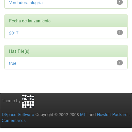
Verdadera alegría
1
Fecha de lanzamiento
2017
1
Has File(s)
true
1
Theme by
DSpace Software
Copyright © 2002-2008
MIT
and
Hewlett-Packard
-
Comentarios