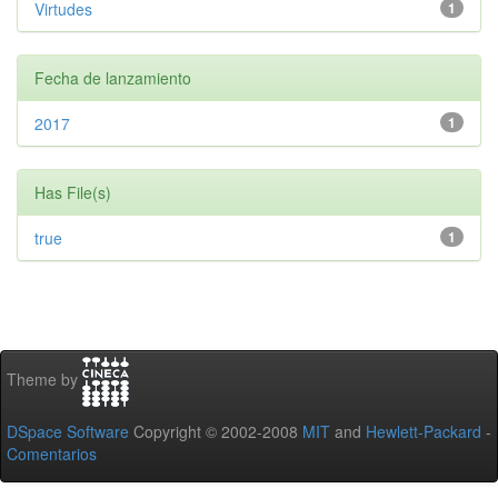
Virtudes
1
Fecha de lanzamiento
2017
1
Has File(s)
true
1
Theme by
DSpace Software
Copyright © 2002-2008
MIT
and
Hewlett-Packard
-
Comentarios