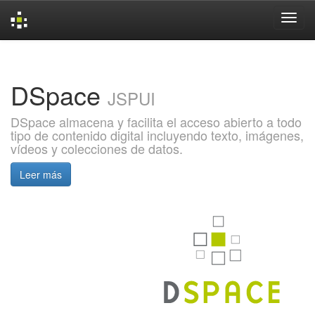
Skip
navigation
DSpace
JSPUI
DSpace almacena y facilita el acceso abierto a todo
tipo de contenido digital incluyendo texto, imágenes,
vídeos y colecciones de datos.
Leer más