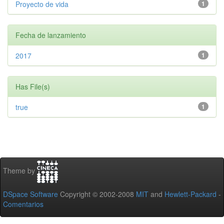
Proyecto de vida
1
Fecha de lanzamiento
2017
1
Has File(s)
true
1
Theme by
DSpace Software
Copyright © 2002-2008
MIT
and
Hewlett-Packard
-
Comentarios