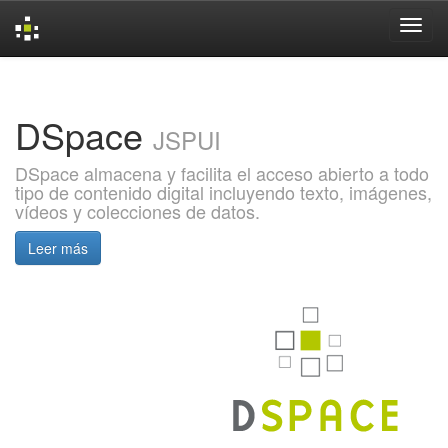
Skip
navigation
DSpace
JSPUI
DSpace almacena y facilita el acceso abierto a todo
tipo de contenido digital incluyendo texto, imágenes,
vídeos y colecciones de datos.
Leer más