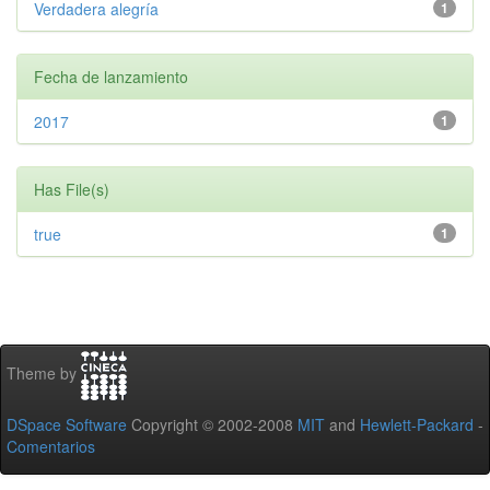
Verdadera alegría
1
Fecha de lanzamiento
2017
1
Has File(s)
true
1
Theme by
DSpace Software
Copyright © 2002-2008
MIT
and
Hewlett-Packard
-
Comentarios