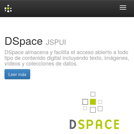
Skip
navigation
DSpace
JSPUI
DSpace almacena y facilita el acceso abierto a todo
tipo de contenido digital incluyendo texto, imágenes,
vídeos y colecciones de datos.
Leer más