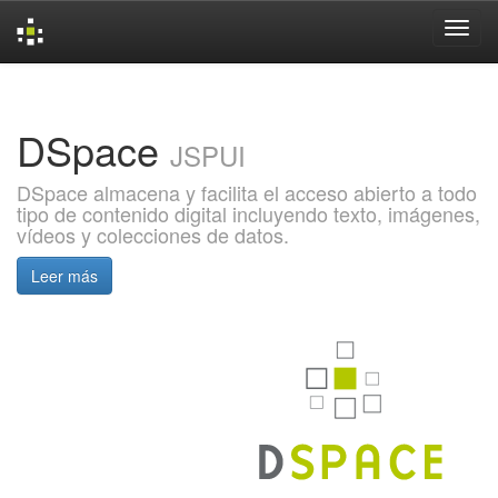
Skip
navigation
DSpace
JSPUI
DSpace almacena y facilita el acceso abierto a todo
tipo de contenido digital incluyendo texto, imágenes,
vídeos y colecciones de datos.
Leer más