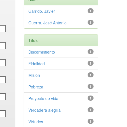
Garrido, Javier
1
Guerra, José Antonio
1
Título
Discernimiento
1
Fidelidad
1
Misión
1
Pobreza
1
Proyecto de vida
1
Verdadera alegría
1
Virtudes
1