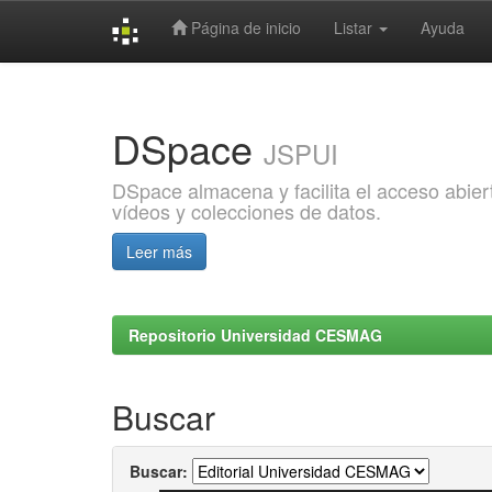
Página de inicio
Listar
Ayuda
Skip
navigation
DSpace
JSPUI
DSpace almacena y facilita el acceso abiert
vídeos y colecciones de datos.
Leer más
Repositorio Universidad CESMAG
Buscar
Buscar: