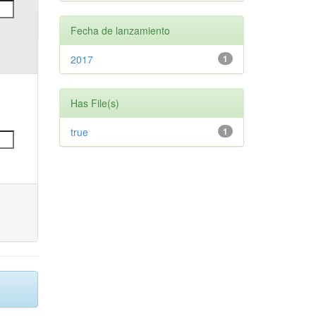
Fecha de lanzamiento
2017
1
Has File(s)
true
1