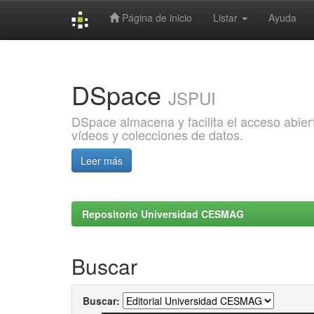
Página de inicio
Listar
Ayuda
Skip
navigation
DSpace
JSPUI
DSpace almacena y facilita el acceso abiert
vídeos y colecciones de datos.
Leer más
Repositorio Universidad CESMAG
Buscar
Buscar: