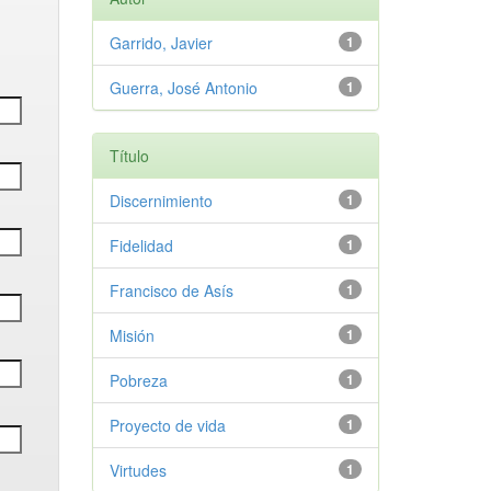
Garrido, Javier
1
Guerra, José Antonio
1
Título
Discernimiento
1
Fidelidad
1
Francisco de Asís
1
Misión
1
Pobreza
1
Proyecto de vida
1
Virtudes
1