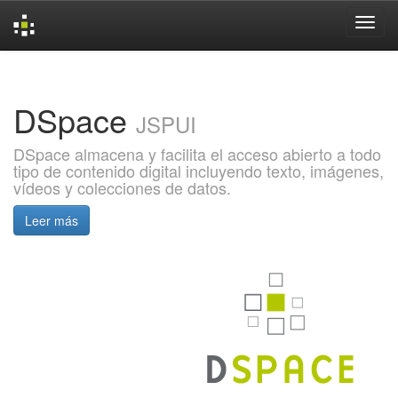
Skip
navigation
DSpace
JSPUI
DSpace almacena y facilita el acceso abierto a todo
tipo de contenido digital incluyendo texto, imágenes,
vídeos y colecciones de datos.
Leer más