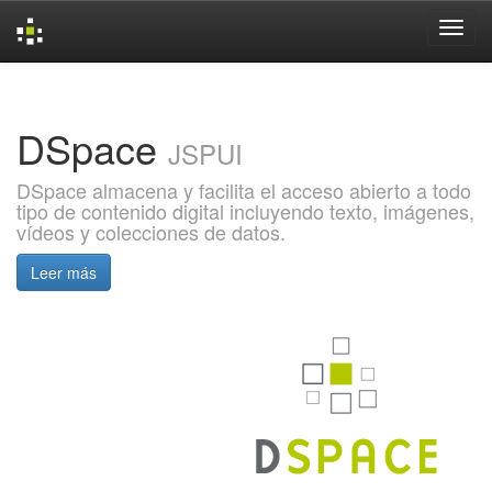
Skip
navigation
DSpace
JSPUI
DSpace almacena y facilita el acceso abierto a todo
tipo de contenido digital incluyendo texto, imágenes,
vídeos y colecciones de datos.
Leer más