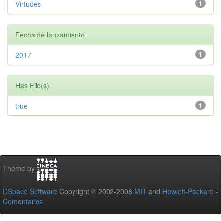
Virtudes
1
Fecha de lanzamiento
2017
1
Has File(s)
true
1
Theme by
DSpace Software
Copyright © 2002-2008
MIT
and
Hewlett-Packard
-
Comentarios