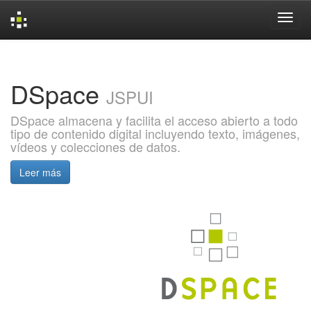
Skip
navigation
DSpace
JSPUI
DSpace almacena y facilita el acceso abierto a todo
tipo de contenido digital incluyendo texto, imágenes,
vídeos y colecciones de datos.
Leer más