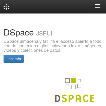
Skip
navigation
DSpace
JSPUI
DSpace almacena y facilita el acceso abierto a todo
tipo de contenido digital incluyendo texto, imágenes,
vídeos y colecciones de datos.
Leer más