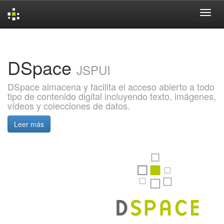
Skip
navigation
DSpace
JSPUI
DSpace almacena y facilita el acceso abierto a todo
tipo de contenido digital incluyendo texto, imágenes,
vídeos y colecciones de datos.
Leer más