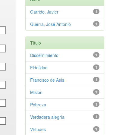
Garrido, Javier
1
Guerra, José Antonio
1
Título
Discernimiento
1
Fidelidad
1
Francisco de Asís
1
Misión
1
Pobreza
1
Verdadera alegría
1
Virtudes
1