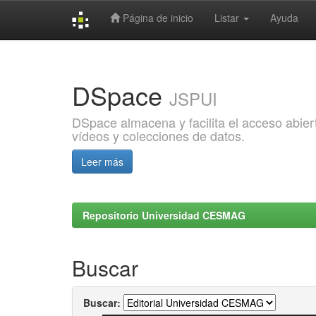
Página de inicio
Listar
Ayuda
Skip
navigation
DSpace
JSPUI
DSpace almacena y facilita el acceso abiert
vídeos y colecciones de datos.
Leer más
Repositorio Universidad CESMAG
Buscar
Buscar: