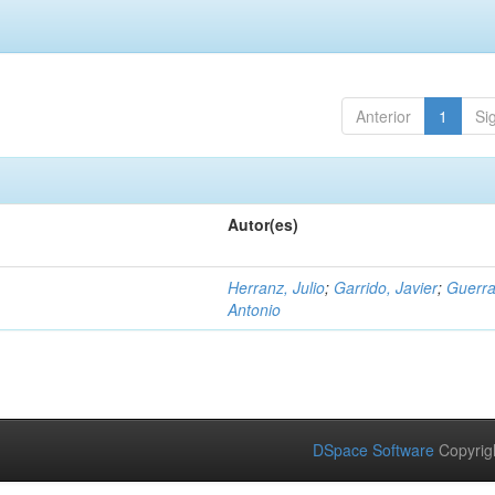
Anterior
1
Si
Autor(es)
Herranz, Julio
;
Garrido, Javier
;
Guerra
Antonio
DSpace Software
Copyrig