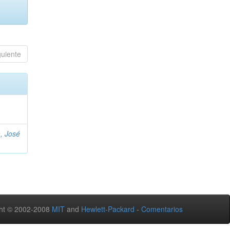
guiente
, José
ht © 2002-2008
MIT
and
Hewlett-Packard
-
Comentarios