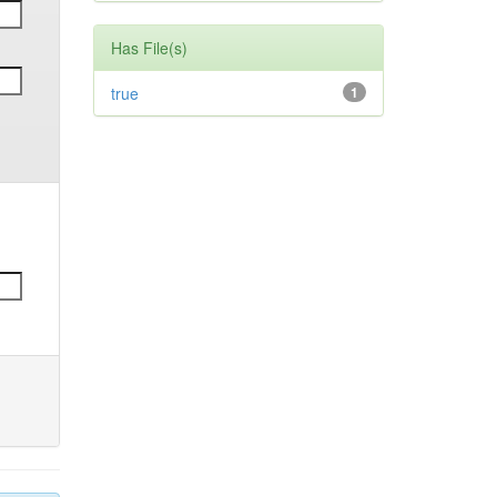
Has File(s)
true
1