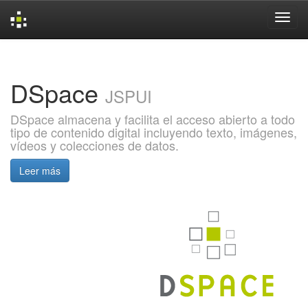
Skip
navigation
DSpace
JSPUI
DSpace almacena y facilita el acceso abierto a todo
tipo de contenido digital incluyendo texto, imágenes,
vídeos y colecciones de datos.
Leer más