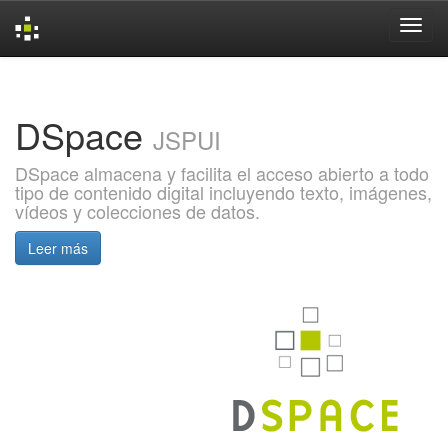
Skip
navigation
DSpace
JSPUI
DSpace almacena y facilita el acceso abierto a todo
tipo de contenido digital incluyendo texto, imágenes,
vídeos y colecciones de datos.
Leer más