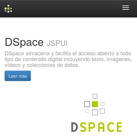
Skip
navigation
DSpace
JSPUI
DSpace almacena y facilita el acceso abierto a todo
tipo de contenido digital incluyendo texto, imágenes,
vídeos y colecciones de datos.
Leer más