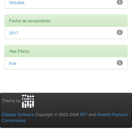
Virtudes
1
Fecha de lanzamiento
2017
1
Has File(s)
true
1
Theme by
DSpace Software
Copyright © 2002-2008
MIT
and
Hewlett-Packard
-
Comentarios