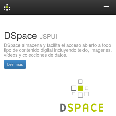
Skip
navigation
DSpace
JSPUI
DSpace almacena y facilita el acceso abierto a todo
tipo de contenido digital incluyendo texto, imágenes,
vídeos y colecciones de datos.
Leer más