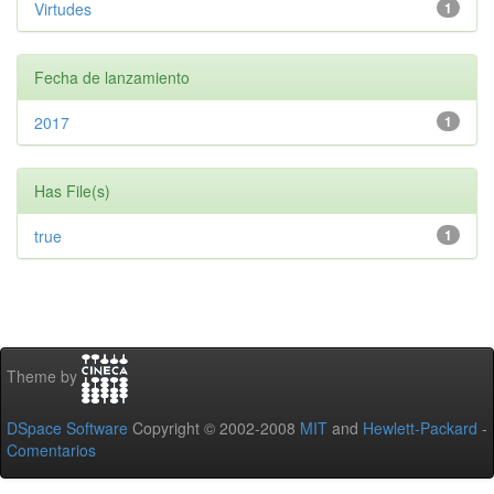
Virtudes
1
Fecha de lanzamiento
2017
1
Has File(s)
true
1
Theme by
DSpace Software
Copyright © 2002-2008
MIT
and
Hewlett-Packard
-
Comentarios