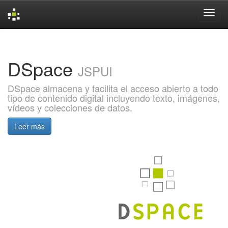
Skip
navigation
DSpace
JSPUI
DSpace almacena y facilita el acceso abierto a todo
tipo de contenido digital incluyendo texto, imágenes,
vídeos y colecciones de datos.
Leer más