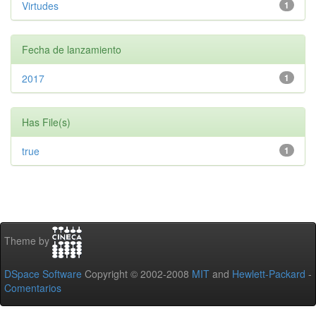
Virtudes
1
Fecha de lanzamiento
2017
1
Has File(s)
true
1
Theme by
DSpace Software
Copyright © 2002-2008
MIT
and
Hewlett-Packard
-
Comentarios