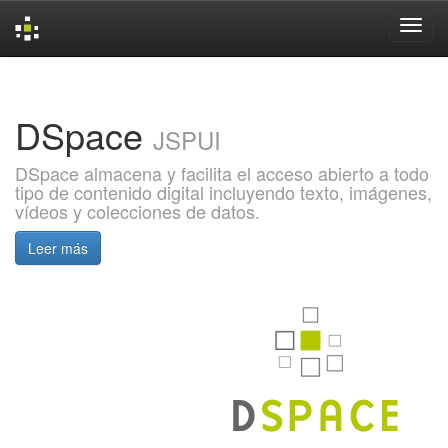
Skip
navigation
DSpace
JSPUI
DSpace almacena y facilita el acceso abierto a todo
tipo de contenido digital incluyendo texto, imágenes,
vídeos y colecciones de datos.
Leer más