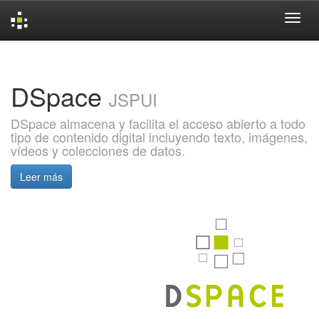
Skip
navigation
DSpace
JSPUI
DSpace almacena y facilita el acceso abierto a todo
tipo de contenido digital incluyendo texto, imágenes,
vídeos y colecciones de datos.
Leer más