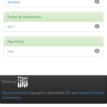
Virtudes
1
Fecha de lanzamiento
2017
1
Has File(s)
true
1
Theme by
DSpace Software
Copyright © 2002-2008
MIT
and
Hewlett-Packard
-
Comentarios