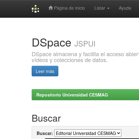
Página de inicio
Listar
Ayuda
Skip
navigation
DSpace
JSPUI
DSpace almacena y facilita el acceso abiert
vídeos y colecciones de datos.
Leer más
Repositorio Universidad CESMAG
Buscar
Buscar: