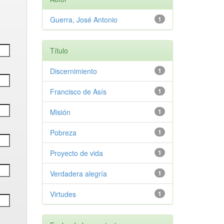
Guerra, José Antonio
1
Título
Discernimiento
1
Francisco de Asís
1
Misión
1
Pobreza
1
Proyecto de vida
1
Verdadera alegría
1
Virtudes
1