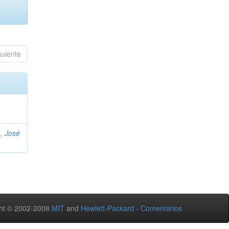
guiente
, José
ht © 2002-2008
MIT
and
Hewlett-Packard
-
Comentarios