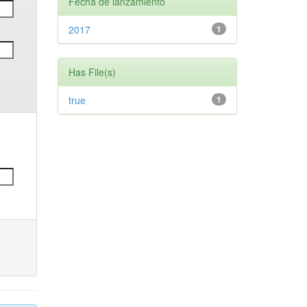
Fecha de lanzamiento
2017
1
Has File(s)
true
1