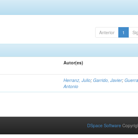
Anterior
1
Si
Autor(es)
Herranz, Julio
;
Garrido, Javier
;
Guerra
Antonio
DSpace Software
Copyrig