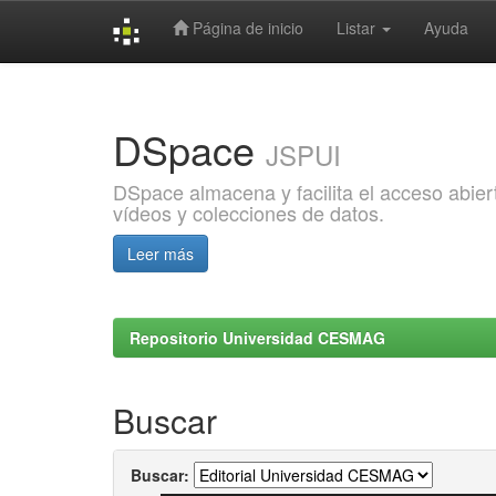
Página de inicio
Listar
Ayuda
Skip
navigation
DSpace
JSPUI
DSpace almacena y facilita el acceso abiert
vídeos y colecciones de datos.
Leer más
Repositorio Universidad CESMAG
Buscar
Buscar: