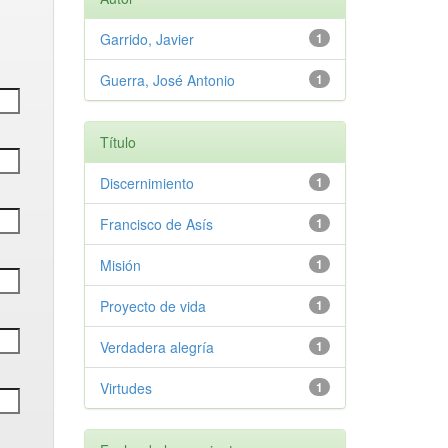
Garrido, Javier
1
Guerra, José Antonio
1
Título
Discernimiento
1
Francisco de Asís
1
Misión
1
Proyecto de vida
1
Verdadera alegría
1
Virtudes
1