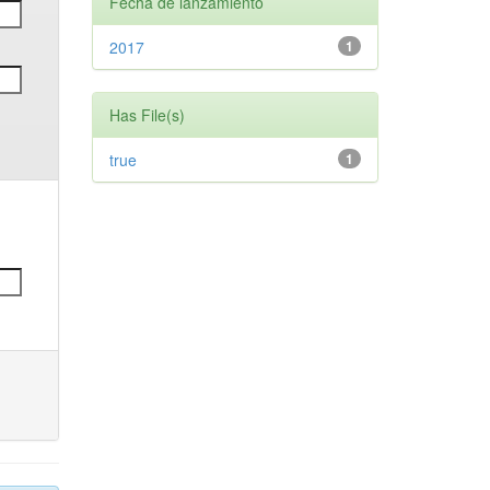
Fecha de lanzamiento
2017
1
Has File(s)
true
1