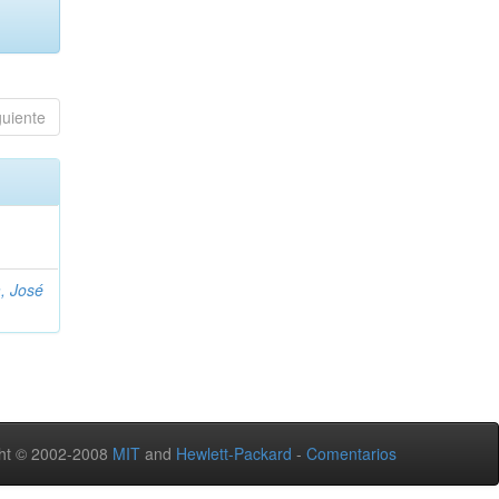
guiente
, José
ht © 2002-2008
MIT
and
Hewlett-Packard
-
Comentarios