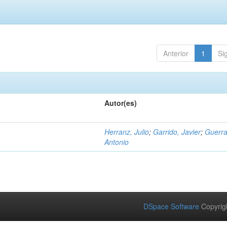
Anterior
1
Si
Autor(es)
Herranz, Julio
;
Garrido, Javier
;
Guerra
Antonio
DSpace Software
Copyrig