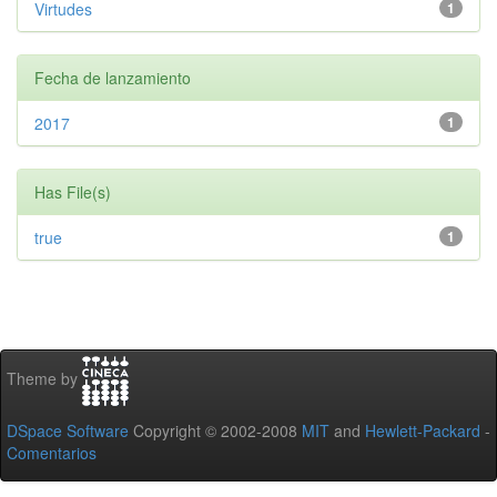
Virtudes
1
Fecha de lanzamiento
2017
1
Has File(s)
true
1
Theme by
DSpace Software
Copyright © 2002-2008
MIT
and
Hewlett-Packard
-
Comentarios