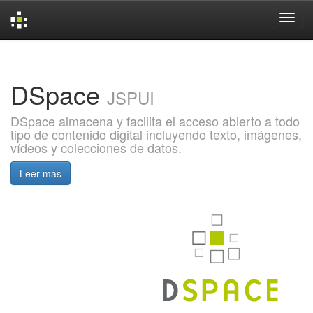
Skip
navigation
DSpace
JSPUI
DSpace almacena y facilita el acceso abierto a todo
tipo de contenido digital incluyendo texto, imágenes,
vídeos y colecciones de datos.
Leer más