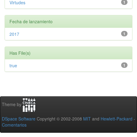
Virtudes
1
Fecha de lanzamiento
2017
1
Has File(s)
true
1
Theme by
DSpace Software
Copyright © 2002-2008
MIT
and
Hewlett-Packard
-
Comentarios