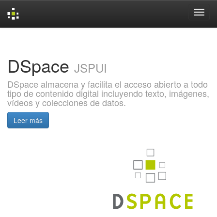
Skip
navigation
DSpace
JSPUI
DSpace almacena y facilita el acceso abierto a todo
tipo de contenido digital incluyendo texto, imágenes,
vídeos y colecciones de datos.
Leer más