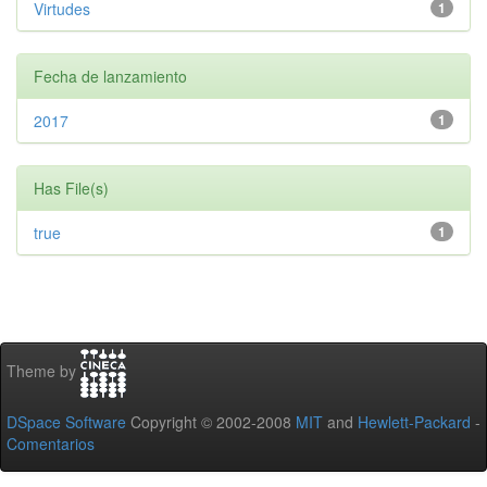
Virtudes
1
Fecha de lanzamiento
2017
1
Has File(s)
true
1
Theme by
DSpace Software
Copyright © 2002-2008
MIT
and
Hewlett-Packard
-
Comentarios