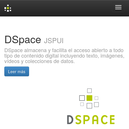
Skip
navigation
DSpace
JSPUI
DSpace almacena y facilita el acceso abierto a todo
tipo de contenido digital incluyendo texto, imágenes,
vídeos y colecciones de datos.
Leer más