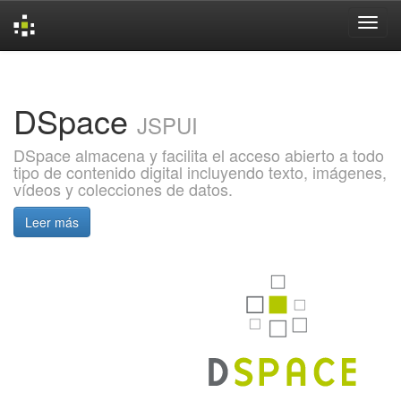
Skip
navigation
DSpace
JSPUI
DSpace almacena y facilita el acceso abierto a todo
tipo de contenido digital incluyendo texto, imágenes,
vídeos y colecciones de datos.
Leer más