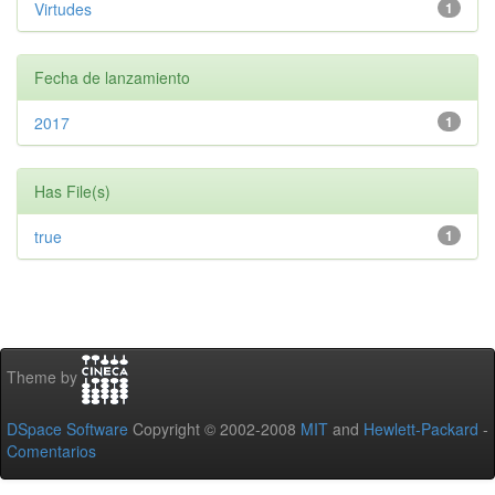
Virtudes
1
Fecha de lanzamiento
2017
1
Has File(s)
true
1
Theme by
DSpace Software
Copyright © 2002-2008
MIT
and
Hewlett-Packard
-
Comentarios