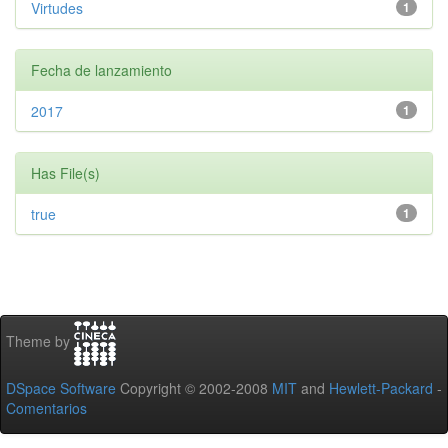
Virtudes
1
Fecha de lanzamiento
2017
1
Has File(s)
true
1
Theme by
DSpace Software
Copyright © 2002-2008
MIT
and
Hewlett-Packard
-
Comentarios