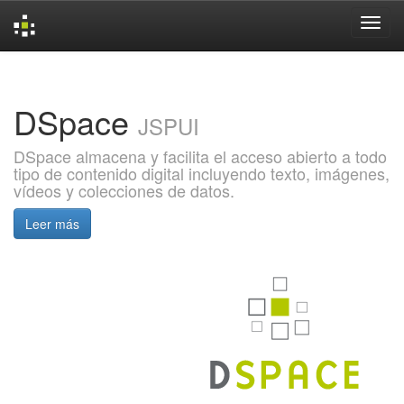
Skip
navigation
DSpace
JSPUI
DSpace almacena y facilita el acceso abierto a todo
tipo de contenido digital incluyendo texto, imágenes,
vídeos y colecciones de datos.
Leer más