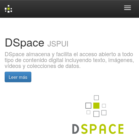
Skip
navigation
DSpace
JSPUI
DSpace almacena y facilita el acceso abierto a todo
tipo de contenido digital incluyendo texto, imágenes,
vídeos y colecciones de datos.
Leer más