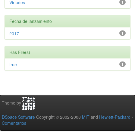
Virtudes
1
Fecha de lanzamiento
2017
1
Has File(s)
true
1
Theme by
DSpace Software
Copyright © 2002-2008
MIT
and
Hewlett-Packard
-
Comentarios