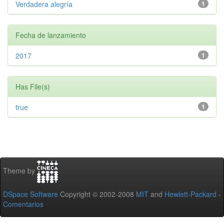
Verdadera alegría
1
Fecha de lanzamiento
2017
1
Has File(s)
true
1
Theme by
DSpace Software
Copyright © 2002-2008
MIT
and
Hewlett-Packard
-
Comentarios