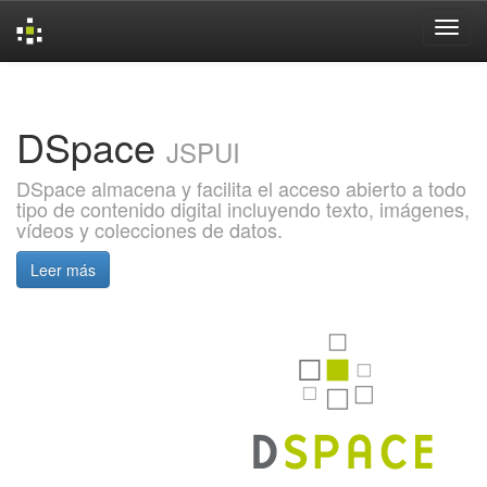
Skip
navigation
DSpace
JSPUI
DSpace almacena y facilita el acceso abierto a todo
tipo de contenido digital incluyendo texto, imágenes,
vídeos y colecciones de datos.
Leer más