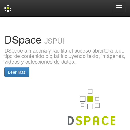
Skip
navigation
DSpace
JSPUI
DSpace almacena y facilita el acceso abierto a todo
tipo de contenido digital incluyendo texto, imágenes,
vídeos y colecciones de datos.
Leer más