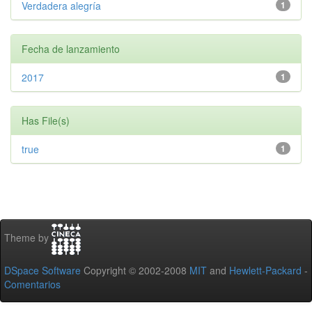
Verdadera alegría
1
Fecha de lanzamiento
2017
1
Has File(s)
true
1
Theme by
DSpace Software
Copyright © 2002-2008
MIT
and
Hewlett-Packard
-
Comentarios