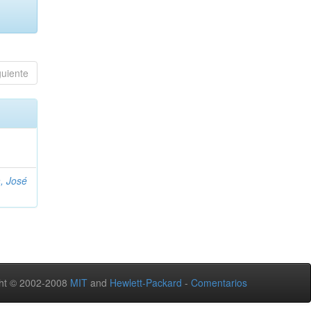
guiente
, José
ht © 2002-2008
MIT
and
Hewlett-Packard
-
Comentarios