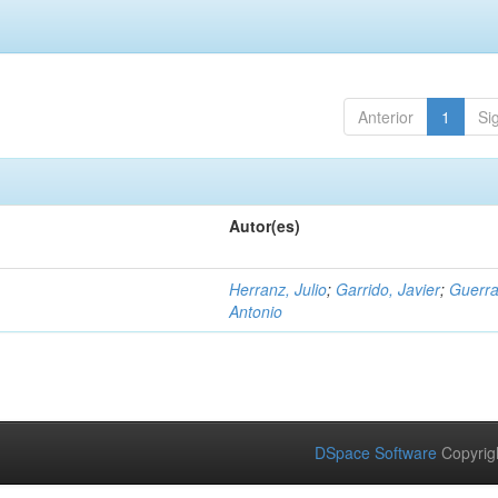
Anterior
1
Si
Autor(es)
Herranz, Julio
;
Garrido, Javier
;
Guerra
Antonio
DSpace Software
Copyrig