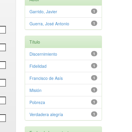
Garrido, Javier
1
Guerra, José Antonio
1
Título
Discernimiento
1
Fidelidad
1
Francisco de Asís
1
Misión
1
Pobreza
1
Verdadera alegría
1