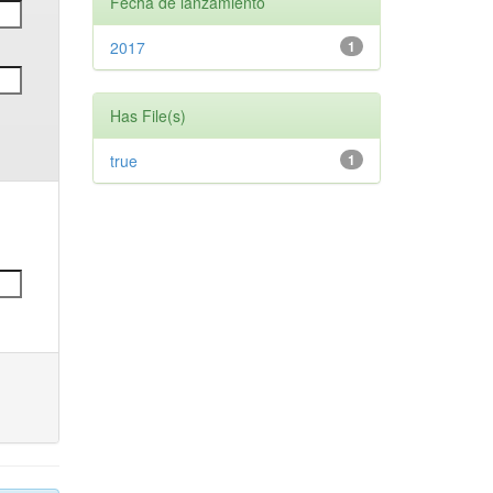
Fecha de lanzamiento
2017
1
Has File(s)
true
1