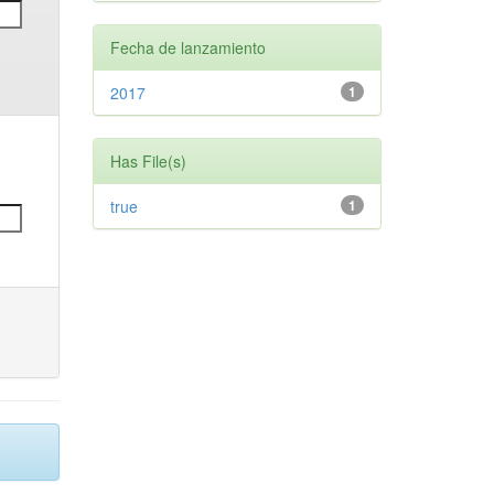
Fecha de lanzamiento
2017
1
Has File(s)
true
1