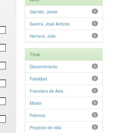
Garrido, Javier
1
Guerra, José Antonio
1
Herranz, Julio
1
Título
Discernimiento
1
Fidelidad
1
Francisco de Asís
1
Misión
1
Pobreza
1
Proyecto de vida
1