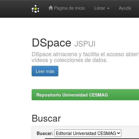
Página de inicio
Listar
Ayuda
Skip
navigation
DSpace
JSPUI
DSpace almacena y facilita el acceso abiert
vídeos y colecciones de datos.
Leer más
Repositorio Universidad CESMAG
Buscar
Buscar: