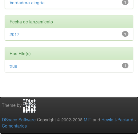
Verdadera alegría
1
Fecha de lanzamiento
2017
1
Has File(s)
true
1
Theme by
DSpace Software
Copyright © 2002-2008
MIT
and
Hewlett-Packard
-
Comentarios