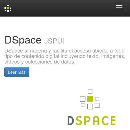
Skip
navigation
DSpace
JSPUI
DSpace almacena y facilita el acceso abierto a todo
tipo de contenido digital incluyendo texto, imágenes,
vídeos y colecciones de datos.
Leer más