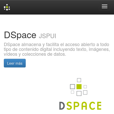
Skip
navigation
DSpace
JSPUI
DSpace almacena y facilita el acceso abierto a todo
tipo de contenido digital incluyendo texto, imágenes,
vídeos y colecciones de datos.
Leer más