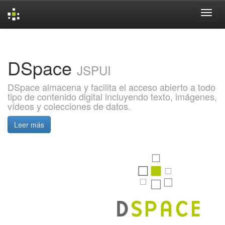
Skip
navigation
DSpace
JSPUI
DSpace almacena y facilita el acceso abierto a todo
tipo de contenido digital incluyendo texto, imágenes,
vídeos y colecciones de datos.
Leer más