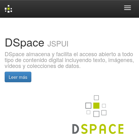
Skip
navigation
DSpace
JSPUI
DSpace almacena y facilita el acceso abierto a todo
tipo de contenido digital incluyendo texto, imágenes,
vídeos y colecciones de datos.
Leer más