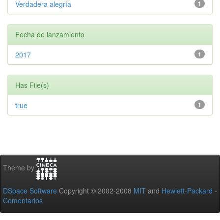
Verdadera alegría
1
Fecha de lanzamiento
2017
1
Has File(s)
true
1
Theme by
DSpace Software
Copyright © 2002-2008
MIT
and
Hewlett-Packard
-
Comentarios