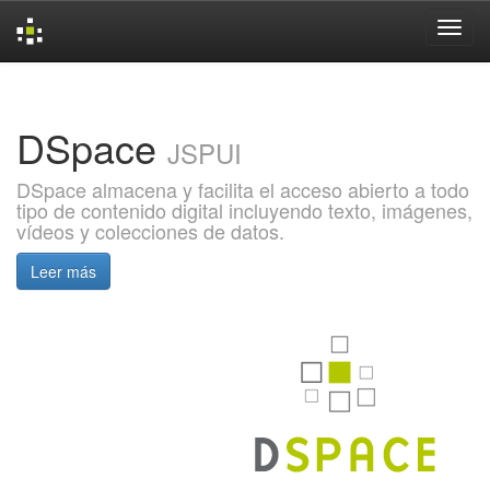
Skip
navigation
DSpace
JSPUI
DSpace almacena y facilita el acceso abierto a todo
tipo de contenido digital incluyendo texto, imágenes,
vídeos y colecciones de datos.
Leer más