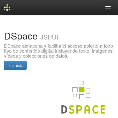
Skip
navigation
DSpace
JSPUI
DSpace almacena y facilita el acceso abierto a todo
tipo de contenido digital incluyendo texto, imágenes,
vídeos y colecciones de datos.
Leer más