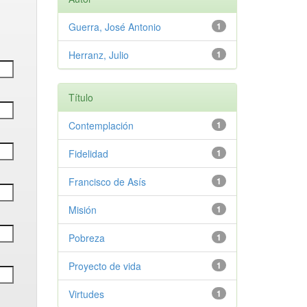
Guerra, José Antonio
1
Herranz, Julio
1
Título
Contemplación
1
Fidelidad
1
Francisco de Asís
1
Misión
1
Pobreza
1
Proyecto de vida
1
Virtudes
1