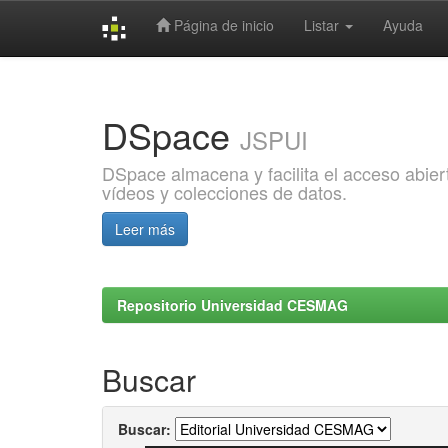
Página de inicio
Listar
Ayuda
Skip
navigation
DSpace
JSPUI
DSpace almacena y facilita el acceso abiert
vídeos y colecciones de datos.
Leer más
Repositorio Universidad CESMAG
Buscar
Buscar: