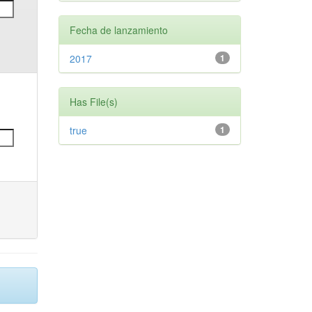
Fecha de lanzamiento
2017
1
Has File(s)
true
1