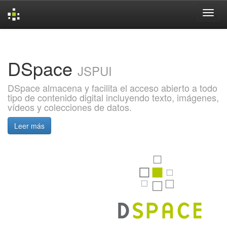
Skip
navigation
DSpace
JSPUI
DSpace almacena y facilita el acceso abierto a todo
tipo de contenido digital incluyendo texto, imágenes,
vídeos y colecciones de datos.
Leer más