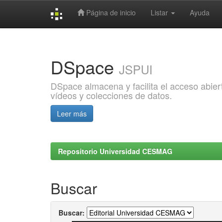
Página de inicio
Listar
Ayuda
Skip
navigation
DSpace
JSPUI
DSpace almacena y facilita el acceso abiert
vídeos y colecciones de datos.
Leer más
Repositorio Universidad CESMAG
Buscar
Buscar: