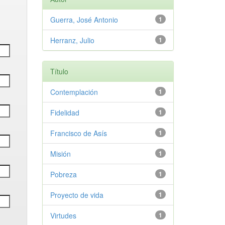
Guerra, José Antonio
1
Herranz, Julio
1
Título
Contemplación
1
Fidelidad
1
Francisco de Asís
1
Misión
1
Pobreza
1
Proyecto de vida
1
Virtudes
1