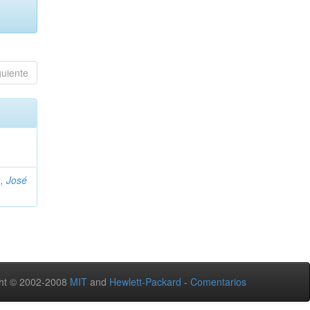
guiente
, José
ht © 2002-2008
MIT
and
Hewlett-Packard
-
Comentarios