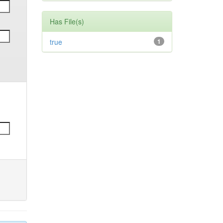
Has File(s)
true
1