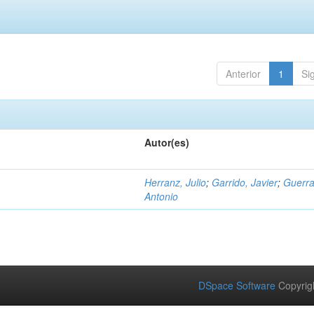
Anterior
1
Si
Autor(es)
Herranz, Julio
;
Garrido, Javier
;
Guerra
Antonio
DSpace Software
Copyrig