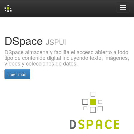
Skip
navigation
DSpace
JSPUI
DSpace almacena y facilita el acceso abierto a todo
tipo de contenido digital incluyendo texto, imágenes,
vídeos y colecciones de datos.
Leer más