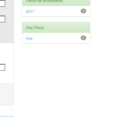
Fecha de lanzamiento
2017
1
Has File(s)
true
1