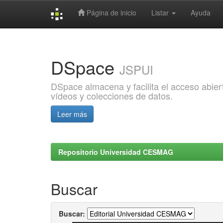
Página de inicio
Listar
Ayuda
Skip
navigation
DSpace
JSPUI
DSpace almacena y facilita el acceso abiert
vídeos y colecciones de datos.
Leer más
Repositorio Universidad CESMAG
Buscar
Buscar: