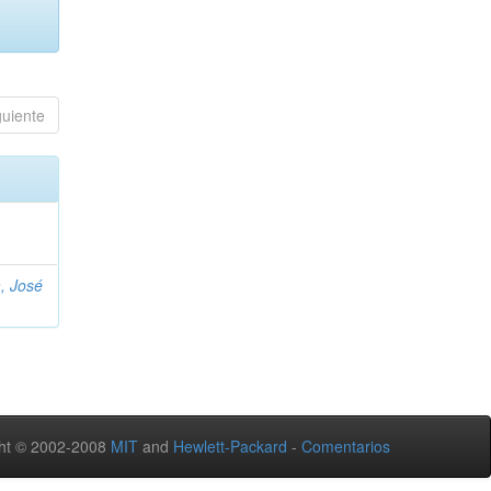
guiente
, José
ht © 2002-2008
MIT
and
Hewlett-Packard
-
Comentarios