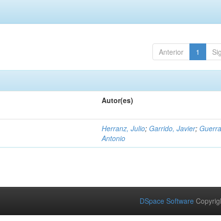
Anterior
1
Si
Autor(es)
Herranz, Julio
;
Garrido, Javier
;
Guerra
Antonio
DSpace Software
Copyrig