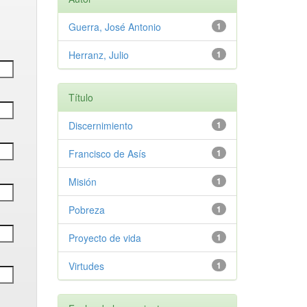
Guerra, José Antonio
1
Herranz, Julio
1
Título
Discernimiento
1
Francisco de Asís
1
Misión
1
Pobreza
1
Proyecto de vida
1
Virtudes
1