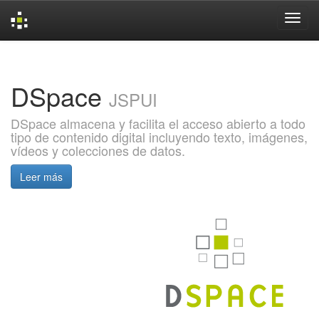
Skip
navigation
DSpace
JSPUI
DSpace almacena y facilita el acceso abierto a todo
tipo de contenido digital incluyendo texto, imágenes,
vídeos y colecciones de datos.
Leer más