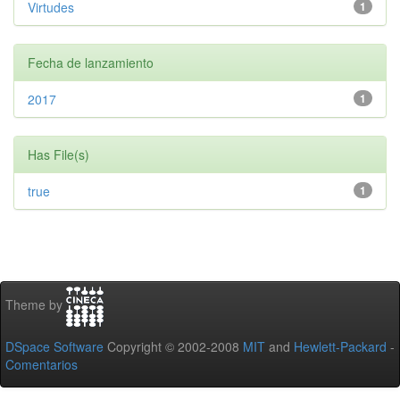
Virtudes
1
Fecha de lanzamiento
2017
1
Has File(s)
true
1
Theme by
DSpace Software
Copyright © 2002-2008
MIT
and
Hewlett-Packard
-
Comentarios