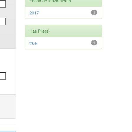
Fecha de lanzamiento
2017
1
Has File(s)
true
1