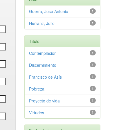
Guerra, José Antonio
1
Herranz, Julio
1
Título
Contemplación
1
Discernimiento
1
Francisco de Asís
1
Pobreza
1
Proyecto de vida
1
Virtudes
1