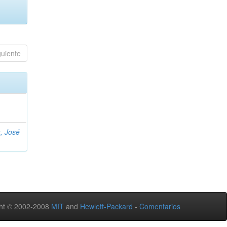
guiente
, José
ht © 2002-2008
MIT
and
Hewlett-Packard
-
Comentarios