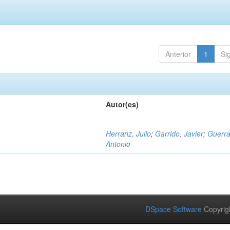
Anterior
1
Si
Autor(es)
Herranz, Julio
;
Garrido, Javier
;
Guerra
Antonio
DSpace Software
Copyrig