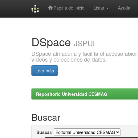
Página de inicio
Listar
Ayuda
Skip
navigation
DSpace
JSPUI
DSpace almacena y facilita el acceso abiert
vídeos y colecciones de datos.
Leer más
Repositorio Universidad CESMAG
Buscar
Buscar: