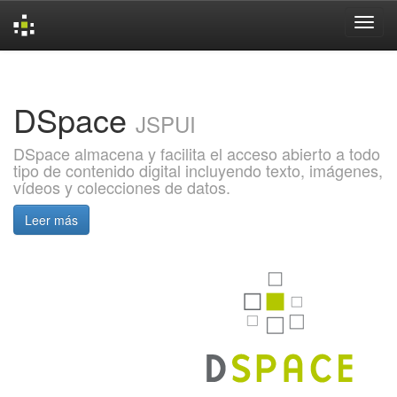
Skip
navigation
DSpace
JSPUI
DSpace almacena y facilita el acceso abierto a todo
tipo de contenido digital incluyendo texto, imágenes,
vídeos y colecciones de datos.
Leer más