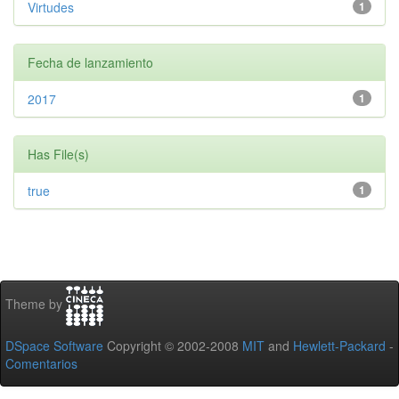
Virtudes
1
Fecha de lanzamiento
2017
1
Has File(s)
true
1
Theme by
DSpace Software
Copyright © 2002-2008
MIT
and
Hewlett-Packard
-
Comentarios