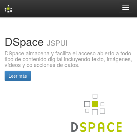
Skip
navigation
DSpace
JSPUI
DSpace almacena y facilita el acceso abierto a todo
tipo de contenido digital incluyendo texto, imágenes,
vídeos y colecciones de datos.
Leer más