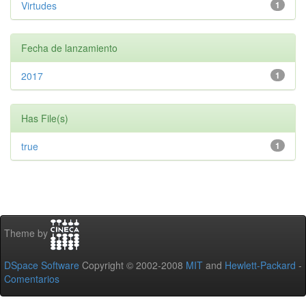
Virtudes
1
Fecha de lanzamiento
2017
1
Has File(s)
true
1
Theme by
DSpace Software
Copyright © 2002-2008
MIT
and
Hewlett-Packard
-
Comentarios