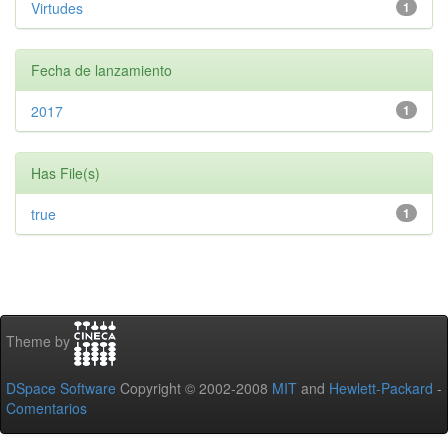
Virtudes
1
Fecha de lanzamiento
2017
1
Has File(s)
true
1
Theme by
DSpace Software
Copyright © 2002-2008
MIT
and
Hewlett-Packard
-
Comentarios