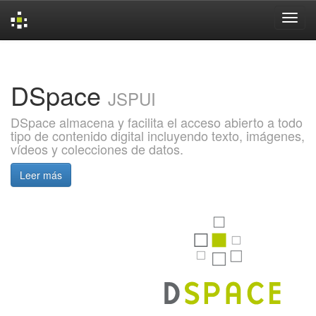
Skip
navigation
DSpace
JSPUI
DSpace almacena y facilita el acceso abierto a todo
tipo de contenido digital incluyendo texto, imágenes,
vídeos y colecciones de datos.
Leer más