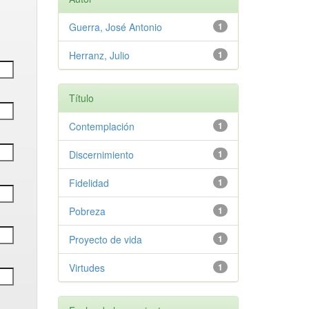
Guerra, José Antonio
1
Herranz, Julio
1
Título
Contemplación
1
Discernimiento
1
Fidelidad
1
Pobreza
1
Proyecto de vida
1
Virtudes
1