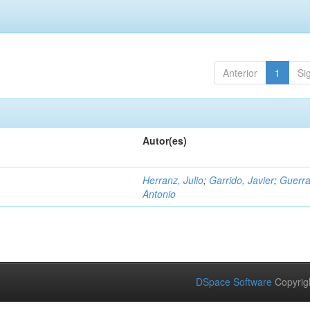
Anterior
1
Si
Autor(es)
Herranz, Julio
;
Garrido, Javier
;
Guerra
Antonio
DSpace Software
Copyrig