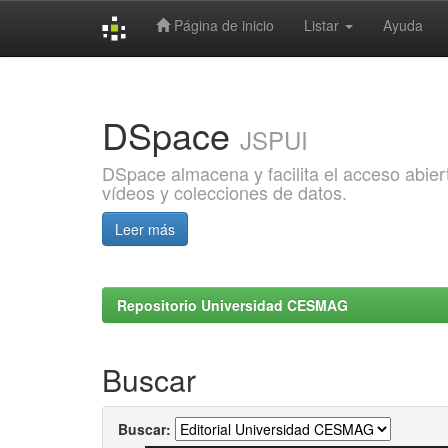
Página de inicio
Listar
Ayuda
Skip
navigation
DSpace
JSPUI
DSpace almacena y facilita el acceso abiert
vídeos y colecciones de datos.
Leer más
Repositorio Universidad CESMAG
Buscar
Buscar: