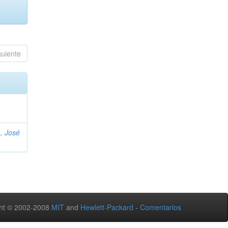
guiente
, José
ht © 2002-2008
MIT
and
Hewlett-Packard
-
Comentarios