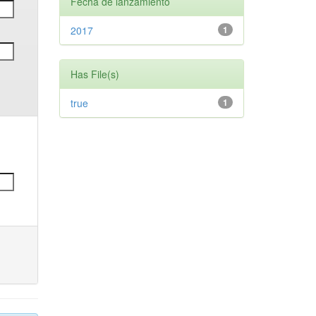
Fecha de lanzamiento
2017
1
Has File(s)
true
1